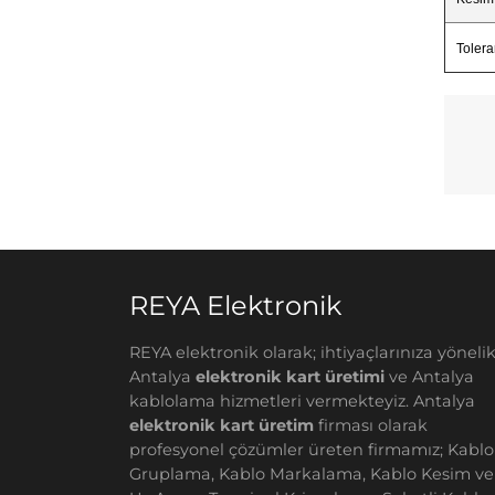
Toler
REYA Elektronik
REYA elektronik olarak; ihtiyaçlarınıza yönelik
Antalya
elektronik kart üretimi
ve Antalya
kablolama hizmetleri vermekteyiz. Antalya
elektronik kart üretim
firması olarak
profesyonel çözümler üreten firmamız; Kablo
Gruplama, Kablo Markalama, Kablo Kesim ve