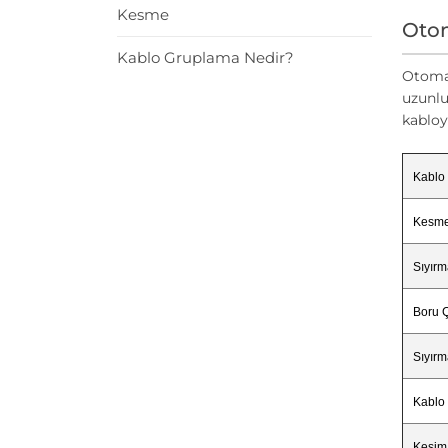
Kesme
Otom
Kablo Gruplama Nedir?
Otomat
uzunlu
kabloy
Kablo 
Kesme
Sıyır
Boru Ç
Sıyır
Kablo
Kesim