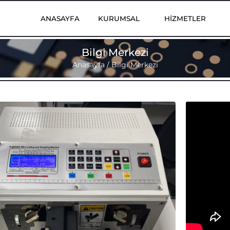
ANASAYFA
KURUMSAL
HIZMETLER
Bilgi Merkezi
Anasayfa
/
Bilgi Merkezi