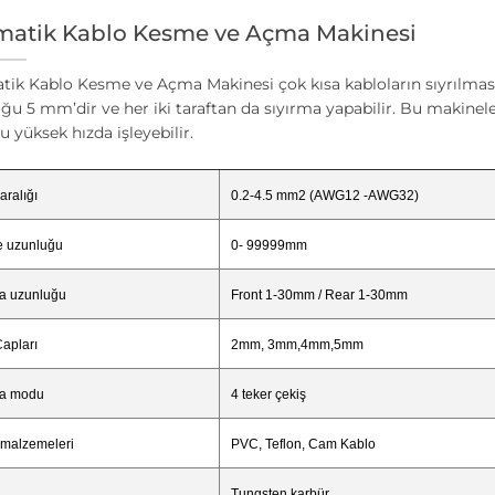
atik Kablo Kesme ve Açma Makinesi
ik Kablo Kesme ve Açma Makinesi çok kısa kabloların sıyrılması 
ğu 5 mm’dir ve her iki taraftan da sıyırma yapabilir. Bu makinel
u yüksek hızda işleyebilir.
aralığı
0.2-4.5 mm2 (AWG12 -AWG32)
 uzunluğu
0- 99999mm
ma uzunluğu
Front 1-30mm / Rear 1-30mm
apları
2mm, 3mm,4mm,5mm
ma modu
4 teker çekiş
 malzemeleri
PVC, Teflon, Cam Kablo
Tungsten karbür