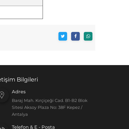
etişim Bilgileri
Adres
Baraj Mah. Kırçiçeği Cad. B1-B2 Blok
Sitesi Aksoy Plaza No: 38F Kepez /
Antalya
Telefon & E - Posta