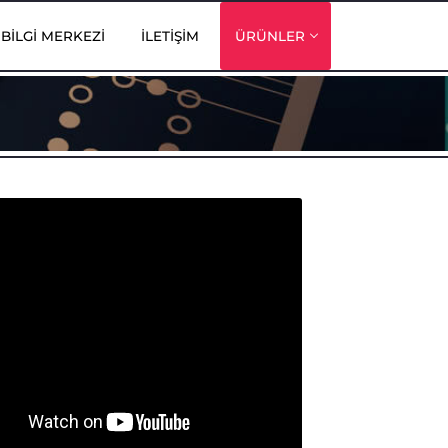
BILGI MERKEZI
İLETIŞIM
ÜRÜNLER