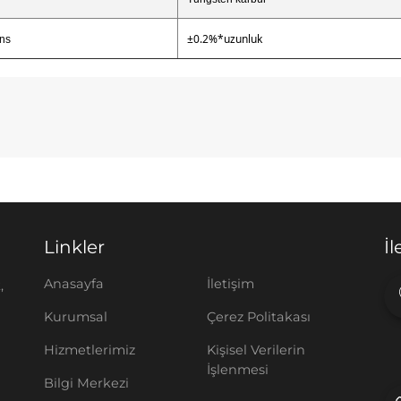
±0.2%*uzunluk
ans
Linkler
İl
Anasayfa
İletişim
,
Kurumsal
Çerez Politakası
Hizmetlerimiz
Kişisel Verilerin
İşlenmesi
Bilgi Merkezi