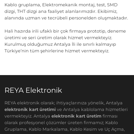
Kablo gruplama, Elektromekanik montaj, test, SMD
dizgi, THT dizgi ana faaliyet alanlarımızdır. Ekibimiz,
alanında uzman ve tecrübeli personelden oluşmaktadır.
Hali hazırda irili ufaklı bir çok firmaya prototip, deneme
üretimi ve seri üretim olarak hizmet vermekteyiz.
Kurulmuş olduğumuz Antalya İli ile sınırlı kalmayıp
Türkiye’nin tüm şehirlerine hizmet vermekteyiz.
REYA Elektronik
REYA elektronik olarak; ihtiyaçlarınıza yönelik, Antalya
elektronik kart üretimi
ve Antalya kablolama hizmetleri
vermekteyiz. Antalya
elektronik kart üretim
firması
olarak profesyonel çözümler üreten firmamız; Kablo
Gruplama, Kablo Markalama, Kablo Kesim ve Uç Açma,